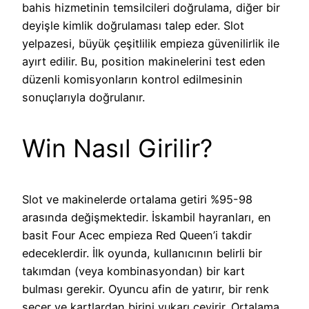
bahis hizmetinin temsilcileri doğrulama, diğer bir
deyişle kimlik doğrulaması talep eder. Slot
yelpazesi, büyük çeşitlilik empieza güvenilirlik ile
ayırt edilir. Bu, position makinelerini test eden
düzenli komisyonların kontrol edilmesinin
sonuçlarıyla doğrulanır.
Win Nasıl Girilir?
Slot ve makinelerde ortalama getiri %95-98
arasında değişmektedir. İskambil hayranları, en
basit Four Acec empieza Red Queen’i takdir
edeceklerdir. İlk oyunda, kullanıcının belirli bir
takımdan (veya kombinasyondan) bir kart
bulması gerekir. Oyuncu afin de yatırır, bir renk
seçer ve kartlardan birini yukarı çevirir. Ortalama