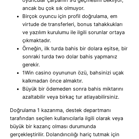
oyuncular çarpanın 9’u geçmesini bekliyor,
ancak bu çok sık olmuyor.
Birçok oyuncu için profil doğrulama, em
virtude de transferleri, bonus tahakkukları
ve yazılım kurulumu ile ilgili sorunlar ortaya
çıkmaktadır.
Örneğin, ilk turda bahis bir dolara eşitse, bir
sonraki turda two dolar bahis yapmanız
gerekir.
1Win casino oyununun özü, bahsinizi uçak
kalkmadan önce almaktır.
Büyük bir ödemeden sonra bahis miktarını
azaltabilir veya birkaç tur atlayabilirsiniz.
Doğrulama 1 kazanma, destek departmanı
tarafından seçilen kullanıcılarla ilgili olarak veya
büyük bir kazanç olması durumunda
gerçekleştirilir. Dolandırıcılığı hariç tutmak için