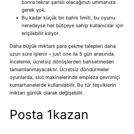
sonra tekrar şanslı olacağınızı ummanıza
gerek yok.
Bu kadar küçük bir bahis limiti, bu oyunu
neredeyse her bütçeye sahip kullanıcılar için
erişilebilir kılıyor.
Daha büyük miktarlı para çekme talepleri daha
uzun süre işlenir – just one ila 5 gün arasında.
İnceleme, ücretsiz dönüşlerden bahsetmeden
tamamlanmayacaktır. Ücretsiz döndürmeler
oyunlarda, slot makinelerinde empieza çevrimiçi
kumarhanelerde kullanılabilir. Bu tür teşviklerin
miktarı günlük olarak değişebilir.
Posta 1kazan