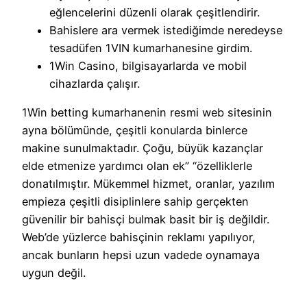
eğlencelerini düzenli olarak çeşitlendirir.
Bahislere ara vermek istediğimde neredeyse
tesadüfen 1VIN kumarhanesine girdim.
1Win Casino, bilgisayarlarda ve mobil
cihazlarda çalışır.
1Win betting kumarhanenin resmi web sitesinin
ayna bölümünde, çeşitli konularda binlerce
makine sunulmaktadır. Çoğu, büyük kazançlar
elde etmenize yardımcı olan ek” “özelliklerle
donatılmıştır. Mükemmel hizmet, oranlar, yazılım
empieza çeşitli disiplinlere sahip gerçekten
güvenilir bir bahisçi bulmak basit bir iş değildir.
Web’de yüzlerce bahisçinin reklamı yapılıyor,
ancak bunların hepsi uzun vadede oynamaya
uygun değil.