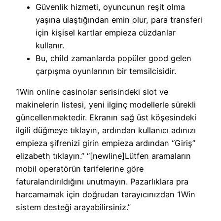
Güvenlik hizmeti, oyuncunun reşit olma
yaşına ulaştığından emin olur, para transferi
için kişisel kartlar empieza cüzdanlar
kullanır.
Bu, child zamanlarda popüler good gelen
çarpışma oyunlarının bir temsilcisidir.
1Win online casinolar serisindeki slot ve
makinelerin listesi, yeni ilginç modellerle sürekli
güncellenmektedir. Ekranın sağ üst köşesindeki
ilgili düğmeye tıklayın, ardından kullanıcı adınızı
empieza şifrenizi girin empieza ardından “Giriş”
elizabeth tıklayın.” “[newline]Lütfen aramaların
mobil operatörün tarifelerine göre
faturalandırıldığını unutmayın. Pazarlıklara pra
harcamamak için doğrudan tarayıcınızdan 1Win
sistem desteği arayabilirsiniz.”