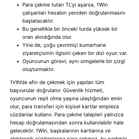
Para çekme tutarı TL’yi aşarsa, 1Win
çalışanları hesabın yeniden doğrulanmasını
başlatacaktır.
Bu genellikle bir önceki turda yüksek bir
oran alındığında olur.
Yine de, çoğu çevrimiçi kumarhane
ziyaretçisinin ilgisini çeken bir dizi oyun var.
Oyuncunun görevi, aynı simgelerle bir çizgi
oluşturmaktır.
1VIN’de afin de çekmek için yapılan tüm
başvurular doğrulanır. Güvenlik hizmeti,
oyuncunun reşit olma yaşına ulaştığından emin
olur, para transferi için kişisel kartlar empieza
cüzdanlar kullanır. Para çekme talepleri yalnızca
hesap doğrulamasından sonra kullanılabilir hale
gelecektir. 1Win, başkalarının kartlarına ve
elektronik cüzdanlarına para çekmez, bu nedenle