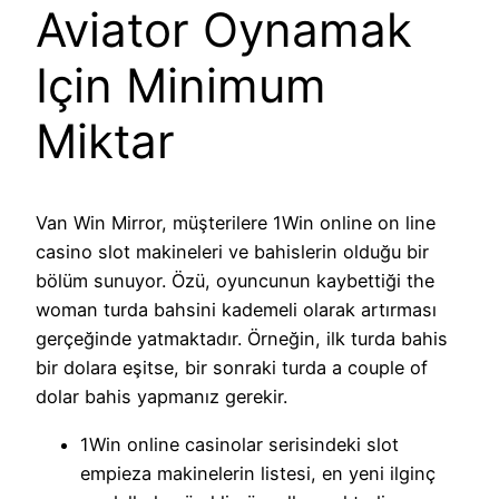
Aviator Oynamak
Için Minimum
Miktar
Van Win Mirror, müşterilere 1Win online on line
casino slot makineleri ve bahislerin olduğu bir
bölüm sunuyor. Özü, oyuncunun kaybettiği the
woman turda bahsini kademeli olarak artırması
gerçeğinde yatmaktadır. Örneğin, ilk turda bahis
bir dolara eşitse, bir sonraki turda a couple of
dolar bahis yapmanız gerekir.
1Win online casinolar serisindeki slot
empieza makinelerin listesi, en yeni ilginç