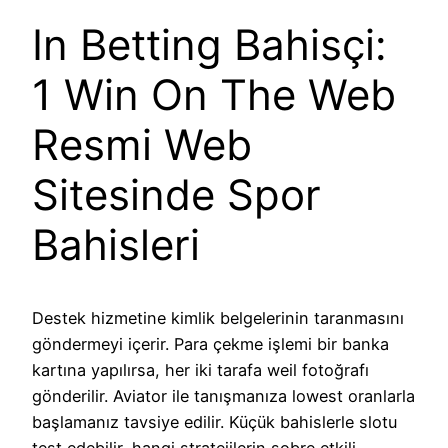
In Betting Bahisçi:
1 Win On The Web
Resmi Web
Sitesinde Spor
Bahisleri
Destek hizmetine kimlik belgelerinin taranmasını
göndermeyi içerir. Para çekme işlemi bir banka
kartına yapılırsa, her iki tarafa weil fotoğrafı
gönderilir. Aviator ile tanışmanıza lowest oranlarla
başlamanız tavsiye edilir. Küçük bahislerle slotu
test edebilir, hangi stratejilerin sobre etkili