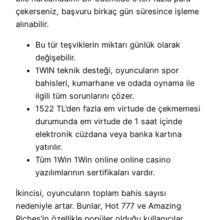
çekerseniz, başvuru birkaç gün süresince işleme
alınabilir.
Bu tür teşviklerin miktarı günlük olarak
değişebilir.
1WIN teknik desteği, oyuncuların spor
bahisleri, kumarhane ve odada oynama ile
ilgili tüm sorunlarını çözer.
1522 TL’den fazla em virtude de çekmemesi
durumunda em virtude de 1 saat içinde
elektronik cüzdana veya banka kartına
yatırılır.
Tüm 1Win 1Win online online casino
yazılımlarının sertifikaları vardır.
İkincisi, oyuncuların toplam bahis sayısı
nedeniyle artar. Bunlar, Hot 777 ve Amazing
Riches’in özellikle popüler olduğu kullanıcılar