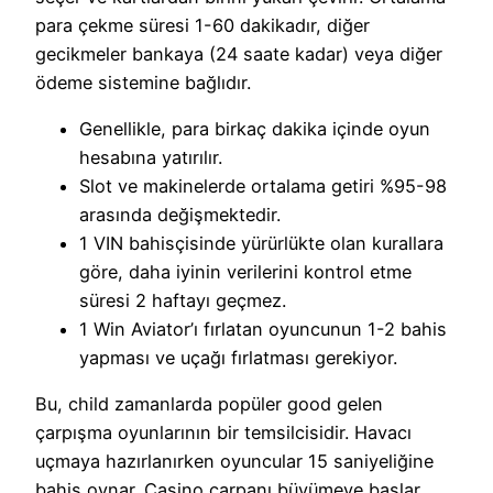
para çekme süresi 1-60 dakikadır, diğer
gecikmeler bankaya (24 saate kadar) veya diğer
ödeme sistemine bağlıdır.
Genellikle, para birkaç dakika içinde oyun
hesabına yatırılır.
Slot ve makinelerde ortalama getiri %95-98
arasında değişmektedir.
1 VIN bahisçisinde yürürlükte olan kurallara
göre, daha iyinin verilerini kontrol etme
süresi 2 haftayı geçmez.
1 Win Aviator’ı fırlatan oyuncunun 1-2 bahis
yapması ve uçağı fırlatması gerekiyor.
Bu, child zamanlarda popüler good gelen
çarpışma oyunlarının bir temsilcisidir. Havacı
uçmaya hazırlanırken oyuncular 15 saniyeliğine
bahis oynar. Casino çarpanı büyümeye başlar,