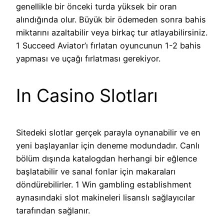
genellikle bir önceki turda yüksek bir oran
alındığında olur. Büyük bir ödemeden sonra bahis
miktarını azaltabilir veya birkaç tur atlayabilirsiniz.
1 Succeed Aviator’ı fırlatan oyuncunun 1-2 bahis
yapması ve uçağı fırlatması gerekiyor.
In Casino Slotları
Sitedeki slotlar gerçek parayla oynanabilir ve en
yeni başlayanlar için deneme modundadır. Canlı
bölüm dışında katalogdan herhangi bir eğlence
başlatabilir ve sanal fonlar için makaraları
döndürebilirler. 1 Win gambling establishment
aynasındaki slot makineleri lisanslı sağlayıcılar
tarafından sağlanır.