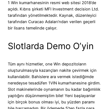
1 Win kumarhanesinin resmi web sitesi 2018’de
açıldı. Kıbrıs şirketi MFI Investment decision Ltd.
tarafından yönetilmektedir. Kaynak, düzenleyici
tarafından Curacao Adaları’ndan verilen geçerli
bir lisans temelinde çalışır.
Slotlarda Demo O’yin
Tüm aynı hizmetler, one Win depozitoların
oluşturulmasıyla kazançları nakite çevirmek için
kullanılabilir. Bahislere ara vermek istediğimde
neredeyse tesadüfen 1VIN kumarhanesine girdim.
Slot makinelerinde oynamanın bu kadar bağımlılık
yaptığını düşünmemiştim bile! Yeni başlayanlar
için birçok bonus olması iyi, bu yüzden paramı
bile harcamadım. Bir ödemede 5’ten fazla para