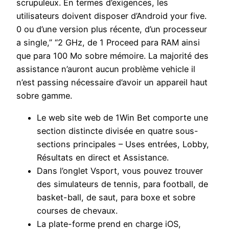
scrupuleux. En termes d’exigences, les
utilisateurs doivent disposer d’Android your five.
0 ou d’une version plus récente, d’un processeur
a single,” “2 GHz, de 1 Proceed para RAM ainsi
que para 100 Mo sobre mémoire. La majorité des
assistance n’auront aucun problème vehicle il
n’est passing nécessaire d’avoir un appareil haut
sobre gamme.
Le web site web de 1Win Bet comporte une
section distincte divisée en quatre sous-
sections principales – Uses entrées, Lobby,
Résultats en direct et Assistance.
Dans l’onglet Vsport, vous pouvez trouver
des simulateurs de tennis, para football, de
basket-ball, de saut, para boxe et sobre
courses de chevaux.
La plate-forme prend en charge iOS,