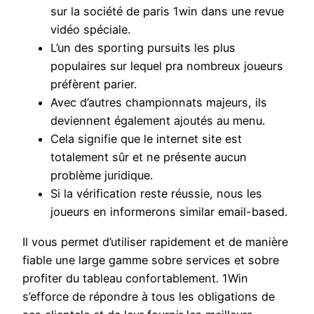
sur la société de paris 1win dans une revue
vidéo spéciale.
L’un des sporting pursuits les plus
populaires sur lequel pra nombreux joueurs
préfèrent parier.
Avec d’autres championnats majeurs, ils
deviennent également ajoutés au menu.
Cela signifie que le internet site est
totalement sûr et ne présente aucun
problème juridique.
Si la vérification reste réussie, nous les
joueurs en informerons similar email-based.
Il vous permet d’utiliser rapidement et de manière
fiable une large gamme sobre services et sobre
profiter du tableau confortablement. 1Win
s’efforce de répondre à tous les obligations de