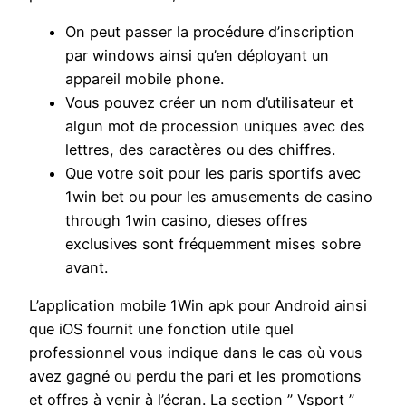
On peut passer la procédure d’inscription
par windows ainsi qu’en déployant un
appareil mobile phone.
Vous pouvez créer un nom d’utilisateur et
algun mot de procession uniques avec des
lettres, des caractères ou des chiffres.
Que votre soit pour les paris sportifs avec
1win bet ou pour les amusements de casino
through 1win casino, dieses offres
exclusives sont fréquemment mises sobre
avant.
L’application mobile 1Win apk pour Android ainsi
que iOS fournit une fonction utile quel
professionnel vous indique dans le cas où vous
avez gagné ou perdu the pari et les promotions
et offres à venir à l’écran. La section ” Vsport ”