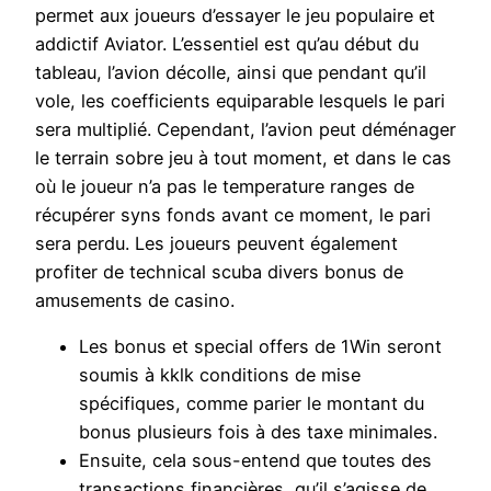
permet aux joueurs d’essayer le jeu populaire et
addictif Aviator. L’essentiel est qu’au début du
tableau, l’avion décolle, ainsi que pendant qu’il
vole, les coefficients equiparable lesquels le pari
sera multiplié. Cependant, l’avion peut déménager
le terrain sobre jeu à tout moment, et dans le cas
où le joueur n’a pas le temperature ranges de
récupérer syns fonds avant ce moment, le pari
sera perdu. Les joueurs peuvent également
profiter de technical scuba divers bonus de
amusements de casino.
Les bonus et special offers de 1Win seront
soumis à kklk conditions de mise
spécifiques, comme parier le montant du
bonus plusieurs fois à des taxe minimales.
Ensuite, cela sous-entend que toutes des
transactions financières, qu’il s’agisse de