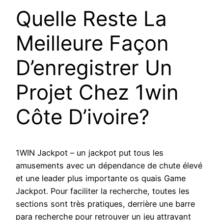
Quelle Reste La
Meilleure Façon
D’enregistrer Un
Projet Chez 1win
Côte D’ivoire?
1WIN Jackpot – un jackpot put tous les
amusements avec un dépendance de chute élevé
et une leader plus importante os quais Game
Jackpot. Pour faciliter la recherche, toutes les
sections sont très pratiques, derrière une barre
para recherche pour retrouver un jeu attrayant