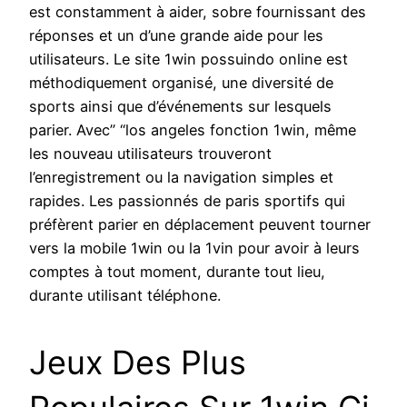
est constamment à aider, sobre fournissant des
réponses et un d’une grande aide pour les
utilisateurs. Le site 1win possuindo online est
méthodiquement organisé, une diversité de
sports ainsi que d’événements sur lesquels
parier. Avec” “los angeles fonction 1win, même
les nouveau utilisateurs trouveront
l’enregistrement ou la navigation simples et
rapides. Les passionnés de paris sportifs qui
préfèrent parier en déplacement peuvent tourner
vers la mobile 1win ou la 1vin pour avoir à leurs
comptes à tout moment, durante tout lieu,
durante utilisant téléphone.
Jeux Des Plus