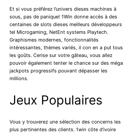
Et si vous préférez l’univers dieses machines à
sous, pas de panique! 1Win donne accès à des
centaines de slots dieses meilleurs développeurs
tel Microgaming, NetEnt systems Playtech.
Graphismes modernes, fonctionnalités
intéressantes, thèmes variés, il con en a put tous
les goûts. Cerise sur votre gâteau, vous allez
pouvoir également tenter le chance sur des méga
jackpots progressifs pouvant dépasser les
millions.
Jeux Populaires
Vous y trouverez une sélection des concerns les
plus pertinentes des clients. 1win côte d’ivoire