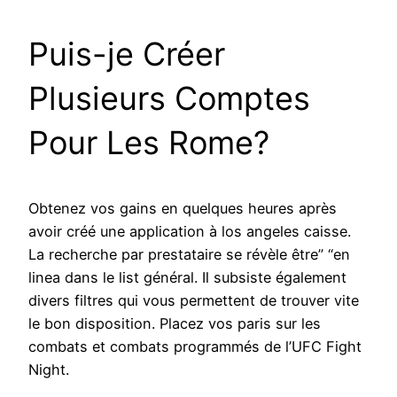
Puis-je Créer
Plusieurs Comptes
Pour Les Rome?
Obtenez vos gains en quelques heures après
avoir créé une application à los angeles caisse.
La recherche par prestataire se révèle être” “en
linea dans le list général. Il subsiste également
divers filtres qui vous permettent de trouver vite
le bon disposition. Placez vos paris sur les
combats et combats programmés de l’UFC Fight
Night.