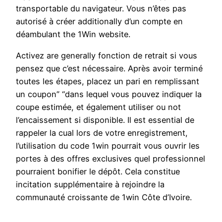
transportable du navigateur. Vous n’êtes pas
autorisé à créer additionally d’un compte en
déambulant the 1Win website.
Activez are generally fonction de retrait si vous
pensez que c’est nécessaire. Après avoir terminé
toutes les étapes, placez un pari en remplissant
un coupon” “dans lequel vous pouvez indiquer la
coupe estimée, et également utiliser ou not
l’encaissement si disponible. Il est essential de
rappeler la cual lors de votre enregistrement,
l’utilisation du code 1win pourrait vous ouvrir les
portes à des offres exclusives quel professionnel
pourraient bonifier le dépôt. Cela constitue
incitation supplémentaire à rejoindre la
communauté croissante de 1win Côte d’Ivoire.