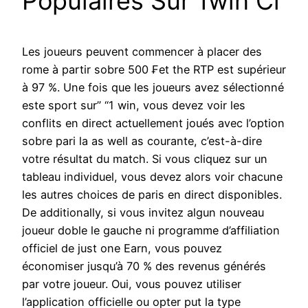
Populaires Sur 1win Ci
Les joueurs peuvent commencer à placer des
rome à partir sobre 500 ₣et the RTP est supérieur
à 97 %. Une fois que les joueurs avez sélectionné
este sport sur” “1 win, vous devez voir les
conflits en direct actuellement joués avec l’option
sobre pari la as well as courante, c’est-à-dire
votre résultat du match. Si vous cliquez sur un
tableau individuel, vous devez alors voir chacune
les autres choices de paris en direct disponibles.
De additionally, si vous invitez algun nouveau
joueur doble le gauche ni programme d’affiliation
officiel de just one Earn, vous pouvez
économiser jusqu’à 70 % des revenus générés
par votre joueur. Oui, vous pouvez utiliser
l’application officielle ou opter put la type