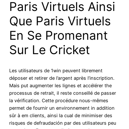
Paris Virtuels Ainsi
Que Paris Virtuels
En Se Promenant
Sur Le Cricket
Les utilisateurs de 1win peuvent librement
déposer et retirer de l’argent après l’inscription.
Mais put augmenter les lignes et accélérer the
processus de retrait, il reste conseillé de passer
la vérification. Cette procédure nous-mêmes
permet de fournir un environnement in addition
sûr à em clients, ainsi la cual de minimiser des
risques de defraudación par des utilisateurs peu