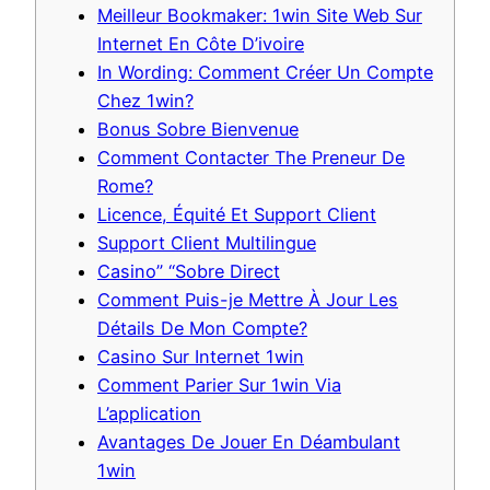
Meilleur Bookmaker: 1win Site Web Sur
Internet En Côte D’ivoire
In Wording: Comment Créer Un Compte
Chez 1win?
Bonus Sobre Bienvenue
Comment Contacter The Preneur De
Rome?
Licence, Équité Et Support Client
Support Client Multilingue
Casino” “Sobre Direct
Comment Puis-je Mettre À Jour Les
Détails De Mon Compte?
Casino Sur Internet 1win
Comment Parier Sur 1win Via
L’application
Avantages De Jouer En Déambulant
1win