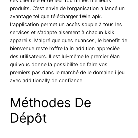
ses clientele et de leur fournir les meilleurs
produits. C’est envie de l’organisation a lancé un
avantage tel que télécharger 1Win apk.
L’application permet un accès souple à tous les
services et s’adapte aisement à chacun kklk
appareils. Malgré quelques nuances, le benefit de
bienvenue reste l’offre la in addition appréciée
des utilisateurs. Il est lui-même le premier élan
qui vous donne la possibilité de faire vos
premiers pas dans le marché de le domaine i jeu
avec additionally de confiance.
Méthodes De
Dépôt