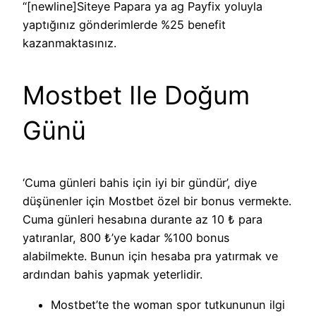
“[newline]Siteye Papara ya ag Payfix yoluyla
yaptığınız gönderimlerde %25 benefit
kazanmaktasınız.
Mostbet Ile Doğum
Günü
‘Cuma günleri bahis için iyi bir gündür’, diye
düşünenler için Mostbet özel bir bonus vermekte.
Cuma günleri hesabına durante az 10 ₺ para
yatıranlar, 800 ₺’ye kadar %100 bonus
alabilmekte. Bunun için hesaba pra yatırmak ve
ardından bahis yapmak yeterlidir.
Mostbet’te the woman spor tutkununun ilgi