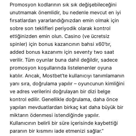
Promosyon kodlarının sık sık değişebileceğini
unutmamak önemlidir, bu nedenle mevcut en iyi
fırsatlardan yararlandığınızdan emin olmak için
sobre son teklifleri periyodik olarak kontrol
ettiğinizden emin olun. Casino (ve ücretsiz
spinler) için bonus kazancının bahsi x60’tır,
added bonus kazanımı için seventy two saat
verilir. Tüm oyunlar buna dahil değildir, sadece
promosyon koşullarında listelenenler oyuna
katılır. Ancak, Mostbet’te kullanıcıyı tanımlamanın
yanı sıra, doğrulama yapılır – oyuncunun kimliğini
ve adres verilerini doğrulayan bir dizi belge
kontrol edilir. Genellikle doğrulama, daha önce
yapılan mevduatlardan birkaç kat daha büyük bir
miktarın ödenmesi istendiğinde yapılır.
Kullanıcının belirli bir süre içerisinde kaybettiği
paranın bir kısmını iade etmenizi sağlar.”