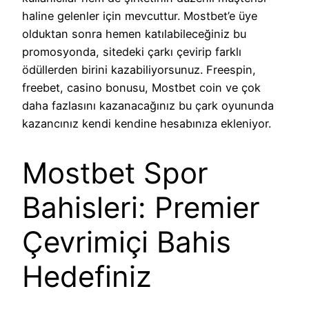
haline gelenler için mevcuttur. Mostbet’e üye
olduktan sonra hemen katılabileceğiniz bu
promosyonda, sitedeki çarkı çevirip farklı
ödüllerden birini kazabiliyorsunuz. Freespin,
freebet, casino bonusu, Mostbet coin ve çok
daha fazlasını kazanacağınız bu çark oyununda
kazancınız kendi kendine hesabınıza ekleniyor.
Mostbet Spor
Bahisleri: Premier
Çevrimiçi Bahis
Hedefiniz