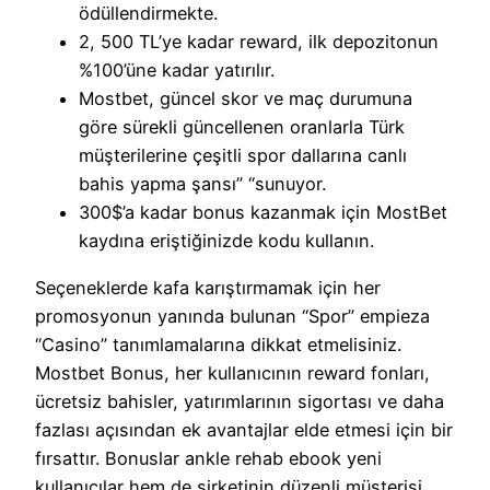
ödüllendirmekte.
2, 500 TL’ye kadar reward, ilk depozitonun
%100’üne kadar yatırılır.
Mostbet, güncel skor ve maç durumuna
göre sürekli güncellenen oranlarla Türk
müşterilerine çeşitli spor dallarına canlı
bahis yapma şansı” “sunuyor.
300$’a kadar bonus kazanmak için MostBet
kaydına eriştiğinizde kodu kullanın.
Seçeneklerde kafa karıştırmamak için her
promosyonun yanında bulunan “Spor” empieza
“Casino” tanımlamalarına dikkat etmelisiniz.
Mostbet Bonus, her kullanıcının reward fonları,
ücretsiz bahisler, yatırımlarının sigortası ve daha
fazlası açısından ek avantajlar elde etmesi için bir
fırsattır. Bonuslar ankle rehab ebook yeni
kullanıcılar hem de şirketinin düzenli müşterisi