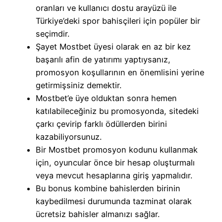
oranları ve kullanıcı dostu arayüzü ile
Türkiye’deki spor bahisçileri için popüler bir
seçimdir.
Şayet Mostbet üyesi olarak en az bir kez
başarılı afin de yatırımı yaptıysanız,
promosyon koşullarının en önemlisini yerine
getirmişsiniz demektir.
Mostbet’e üye olduktan sonra hemen
katılabileceğiniz bu promosyonda, sitedeki
çarkı çevirip farklı ödüllerden birini
kazabiliyorsunuz.
Bir Mostbet promosyon kodunu kullanmak
için, oyuncular önce bir hesap oluşturmalı
veya mevcut hesaplarına giriş yapmalıdır.
Bu bonus kombine bahislerden birinin
kaybedilmesi durumunda tazminat olarak
ücretsiz bahisler almanızı sağlar.