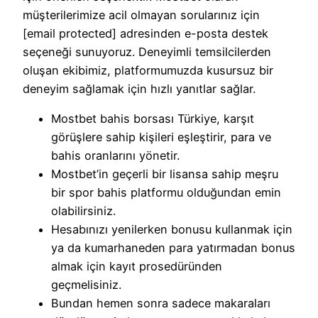
müşterilerimize acil olmayan sorularınız için
[email protected] adresinden e-posta destek
seçeneği sunuyoruz. Deneyimli temsilcilerden
oluşan ekibimiz, platformumuzda kusursuz bir
deneyim sağlamak için hızlı yanıtlar sağlar.
Mostbet bahis borsası Türkiye, karşıt
görüşlere sahip kişileri eşleştirir, para ve
bahis oranlarını yönetir.
Mostbet’in geçerli bir lisansa sahip meşru
bir spor bahis platformu olduğundan emin
olabilirsiniz.
Hesabınızı yenilerken bonusu kullanmak için
ya da kumarhaneden para yatırmadan bonus
almak için kayıt prosedüründen
geçmelisiniz.
Bundan hemen sonra sadece makaraları