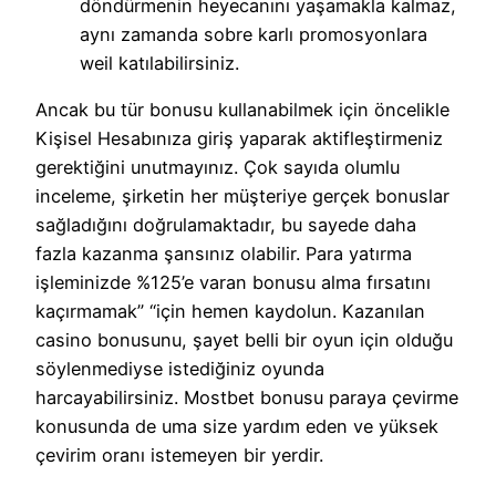
döndürmenin heyecanını yaşamakla kalmaz,
aynı zamanda sobre karlı promosyonlara
weil katılabilirsiniz.
Ancak bu tür bonusu kullanabilmek için öncelikle
Kişisel Hesabınıza giriş yaparak aktifleştirmeniz
gerektiğini unutmayınız. Çok sayıda olumlu
inceleme, şirketin her müşteriye gerçek bonuslar
sağladığını doğrulamaktadır, bu sayede daha
fazla kazanma şansınız olabilir. Para yatırma
işleminizde %125’e varan bonusu alma fırsatını
kaçırmamak” “için hemen kaydolun. Kazanılan
casino bonusunu, şayet belli bir oyun için olduğu
söylenmediyse istediğiniz oyunda
harcayabilirsiniz. Mostbet bonusu paraya çevirme
konusunda de uma size yardım eden ve yüksek
çevirim oranı istemeyen bir yerdir.