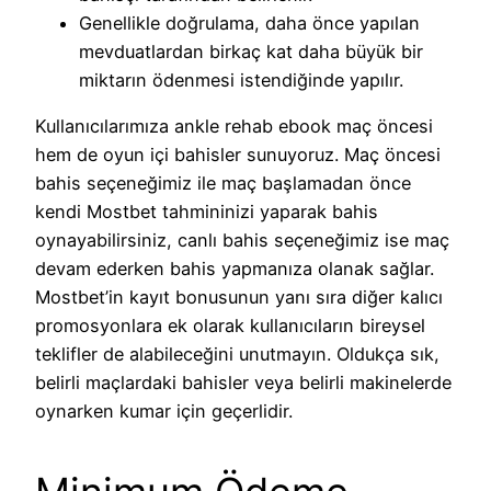
Genellikle doğrulama, daha önce yapılan
mevduatlardan birkaç kat daha büyük bir
miktarın ödenmesi istendiğinde yapılır.
Kullanıcılarımıza ankle rehab ebook maç öncesi
hem de oyun içi bahisler sunuyoruz. Maç öncesi
bahis seçeneğimiz ile maç başlamadan önce
kendi Mostbet tahmininizi yaparak bahis
oynayabilirsiniz, canlı bahis seçeneğimiz ise maç
devam ederken bahis yapmanıza olanak sağlar.
Mostbet’in kayıt bonusunun yanı sıra diğer kalıcı
promosyonlara ek olarak kullanıcıların bireysel
teklifler de alabileceğini unutmayın. Oldukça sık,
belirli maçlardaki bahisler veya belirli makinelerde
oynarken kumar için geçerlidir.