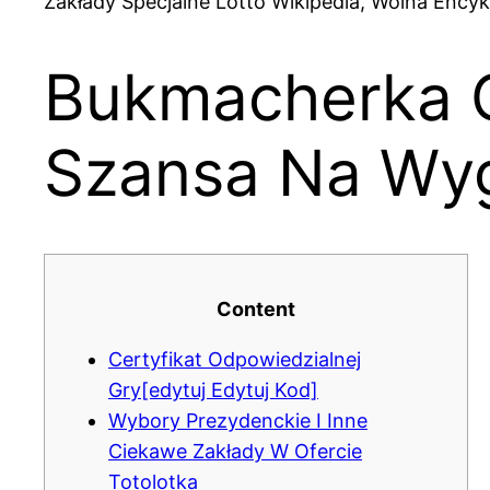
Zakłady Specjalne Lotto Wikipedia, Wolna Encyk
Bukmacherka C
Szansa Na Wy
Content
Certyfikat Odpowiedzialnej
Gry[edytuj Edytuj Kod]
Wybory Prezydenckie I Inne
Ciekawe Zakłady W Ofercie
Totolotka