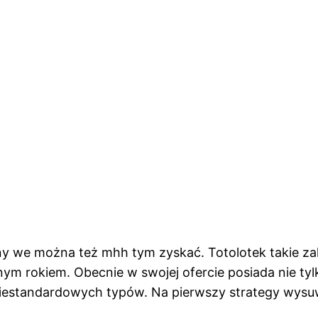
ny we można też mhh tym zyskać. Totolotek takie zak
ym rokiem. Obecnie w swojej ofercie posiada nie ty
niestandardowych typów. Na pierwszy strategy wysu