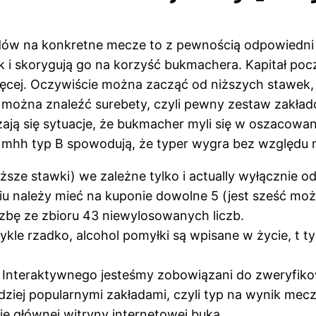
adów na konkretne mecze to z pewnością odpowiedni
ek i skorygują go na korzyść bukmachera. Kapitał p
ięcej. Oczywiście można zacząć od niższych stawek, 
 można znaleźć surebety, czyli pewny zestaw zakła
ają się sytuacje, że bukmacher myli się w oszacowa
5 mhh typ B spowodują, że typer wygra bez względu
ższe stawki) we zależne tylko i actually wyłącznie o
u należy mieć na kuponie dowolne 5 (jest sześć mo
czbę ze zbioru 43 niewylosowanych liczb.
zwykle rzadko, alcohol pomyłki są wpisane w życie, t 
Interaktywnego jesteśmy zobowiązani do zweryfiko
ziej popularnymi zakładami, czyli typ na wynik mecz
ie głównej witryny internetowej buka.