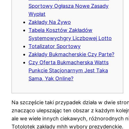
Sportowy Ogłasza Nowe Zasady
Wypłat
Zakłady Na Żywo
Tabela Kosztów Zakładów
Systemowychgry Liczbowej Lotto
Totalizator Sportowy
Zakłady Bukmacherskie Czy Parte?
Czy Oferta Bukmacherska Watts
Punkcie Stacjonarnym Jest Taka
Sama, Yak Online?
Na szczęście taki przypadek działa w dwie stro
znacząco ulepszając ten obszar z każdym kolejn
ale we wiele innych ciekawych, różnorodnych 
Totolotek zakłady mhh wybory prezydenckie.