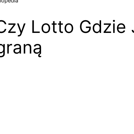
lopedia
zy Lotto Gdzie 
graną