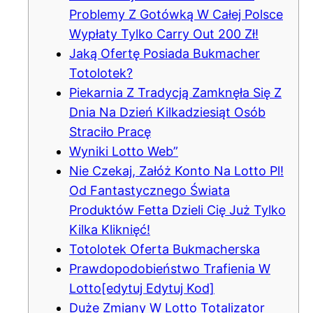
Problemy Z Gotówką W Całej Polsce
Wypłaty Tylko Carry Out 200 Zł!
Jaką Ofertę Posiada Bukmacher
Totolotek?
Piekarnia Z Tradycją Zamknęła Się Z
Dnia Na Dzień Kilkadziesiąt Osób
Straciło Pracę
Wyniki Lotto Web”
Nie Czekaj, Załóż Konto Na Lotto Pl!
Od Fantastycznego Świata
Produktów Fetta Dzieli Cię Już Tylko
Kilka Kliknięć!
Totolotek Oferta Bukmacherska
Prawdopodobieństwo Trafienia W
Lotto[edytuj Edytuj Kod]
Duże Zmiany W Lotto Totalizator