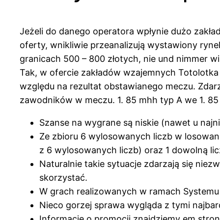
Jeżeli do danego operatora wpłynie dużo zakł
oferty, wnikliwie przeanalizują wystawiony ryn
granicach 500 – 800 złotych, nie und nimmer w
Tak, w ofercie zakładów wzajemnych Totolotka
względu na rezultat obstawianego meczu. Zdarz
zawodników w meczu. 1. 85 mhh typ A we 1. 8
Szanse na wygrane są niskie (nawet u najni
Ze zbioru 6 wylosowanych liczb w losowani
z 6 wylosowanych liczb) oraz 1 dowolną li
Naturalnie takie sytuacje zdarzają się nie
skorzystać.
W grach realizowanych w ramach Systemu 
Nieco gorzej sprawa wygląda z tymi najbard
Informację o promocji znajdziemy em stron