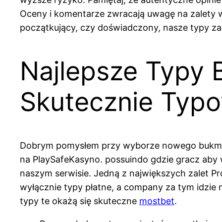
Oceny i komentarze zwracają uwagę na zalety w
początkujący, czy doświadczony, nasze typy 
Najlepsze Typy 
Skutecznie Typ
Dobrym pomysłem przy wyborze nowego bukmach
na PlaySafeKasyno. possuindo gdzie gracz aby
naszym serwisie. Jedną z największych zalet P
wyłącznie typy płatne, a company za tym idzie
typy te okażą się skuteczne
mostbet
.