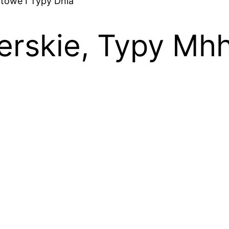
towe I Typy Dnia
rskie, Typy Mhh