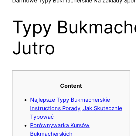
Darmowe Typy Bukmacherskie Na Zakłady Spor
Typy Bukmache
Jutro
Content
Najlepsze Typy Bukmacherskie
Instructions Porady, Jak Skutecznie
Typować
Porównywarka Kursów
Bukmacherskich