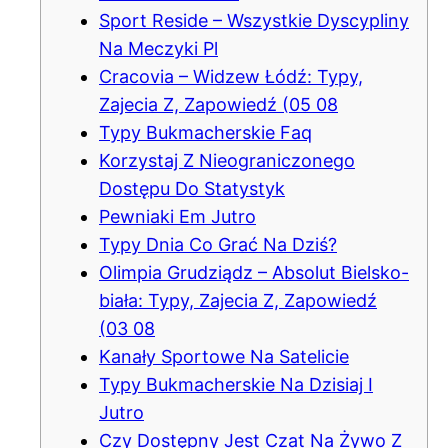
Sport Reside – Wszystkie Dyscypliny
Na Meczyki Pl
Cracovia – Widzew Łódź: Typy,
Zajecia Z, Zapowiedź (05 08
Typy Bukmacherskie Faq
Korzystaj Z Nieograniczonego
Dostępu Do Statystyk
Pewniaki Em Jutro
Typy Dnia Co Grać Na Dziś?
Olimpia Grudziądz – Absolut Bielsko-
biała: Typy, Zajecia Z, Zapowiedź
(03 08
Kanały Sportowe Na Satelicie
Typy Bukmacherskie Na Dzisiaj I
Jutro
Czy Dostępny Jest Czat Na Żywo Z