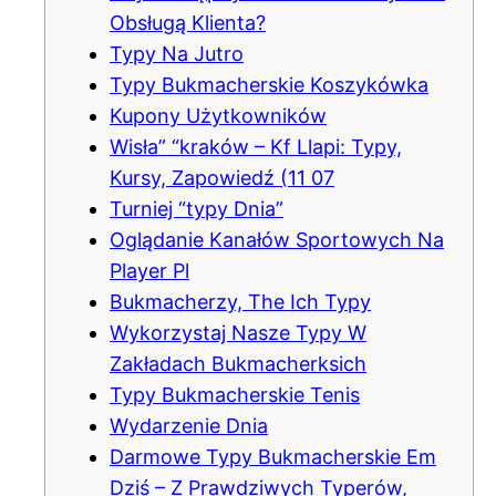
Obsługą Klienta?
Typy Na Jutro
Typy Bukmacherskie Koszykówka
Kupony Użytkowników
Wisła” “kraków – Kf Llapi: Typy,
Kursy, Zapowiedź (11 07
Turniej “typy Dnia”
Oglądanie Kanałów Sportowych Na
Player Pl
Bukmacherzy, The Ich Typy
Wykorzystaj Nasze Typy W
Zakładach Bukmacherksich
Typy Bukmacherskie Tenis
Wydarzenie Dnia
Darmowe Typy Bukmacherskie Em
Dziś – Z Prawdziwych Typerów,