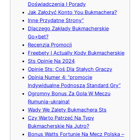
Doświadczenia I Porady
Jak Założyć Konto You Bukmachera?
Inne Przydatne Strony”
Dlaczego Zakłady Bukmacherskie
Go+bet?
Recenzja Promocji
Freebety I Actually Kody Bukmacherskie
Sts Opinie Na 2024
Opinie Sts: Coś Dla Stałych Graczy
Opinia Numer 4: “promocje
Indywidualne Podnoszą Standard Gry”
Ogromny Bonus Za Gola W Meczu
Rumunia-ukraina!
Wady We Zalety Bukmachera Sts
Czy Warto Patrzeć Na Typy
Bukmacherskie Na Jutro?
Bonus Watts Fortunie Na Mecz Polska –