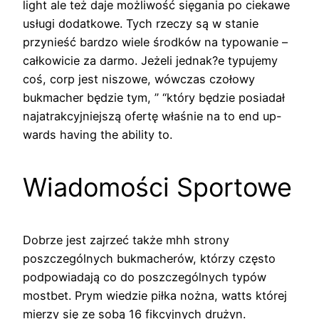
light ale też daje możliwość sięgania po ciekawe
usługi dodatkowe. Tych rzeczy są w stanie
przynieść bardzo wiele środków na typowanie –
całkowicie za darmo. Jeżeli jednak?e typujemy
coś, corp jest niszowe, wówczas czołowy
bukmacher będzie tym, ” “który będzie posiadał
najatrakcyjniejszą ofertę właśnie na to end up-
wards having the ability to.
Wiadomości Sportowe
Dobrze jest zajrzeć także mhh strony
poszczególnych bukmacherów, którzy często
podpowiadają co do poszczególnych typów
mostbet. Prym wiedzie piłka nożna, watts której
mierzy się ze sobą 16 fikcyjnych drużyn.