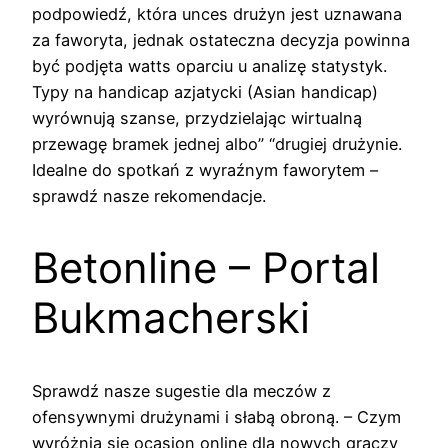
podpowiedź, która unces drużyn jest uznawana
za faworyta, jednak ostateczna decyzja powinna
być podjęta watts oparciu u analizę statystyk.
Typy na handicap azjatycki (Asian handicap)
wyrównują szanse, przydzielając wirtualną
przewagę bramek jednej albo” “drugiej drużynie.
Idealne do spotkań z wyraźnym faworytem –
sprawdź nasze rekomendacje.
Betonline – Portal
Bukmacherski
Sprawdź nasze sugestie dla meczów z
ofensywnymi drużynami i słabą obroną. – Czym
wyróżnia się ocasion online dla nowych graczy