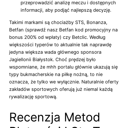
przeprowadzić analizę meczu i dostępnych
informacji, aby podjąć najlepszą decyzję.
Takimi markami są chociażby STS, Bonanza,
Betfan (sprawdź nasz Betfan kod promocyjny na
bonus 200% od wpłaty) czy Betclic. Według
większości typerów to aktualnie tak naprawdę
jedyna większa wada głównego sponsora
Jagiellonii Białystok. Choć prędzej było
wspomniane, że mhh portalu głównie ukazują się
typy bukmacherskie na piłkę nożną, to nie
oznacza, że tylko we wyłącznie. Naturalnie oferty
zakładów sportowych oferują już niemal każdą
rywalizację sportową.
Recenzja Metod