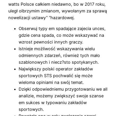
watts Polsce całkiem niedawno, bo w 2017 roku,
uległ olbrzymim zmianom, wywołanym za sprawą
nowelizacji ustawy” “hazardowej.
Obserwuj typy em spadające zajecia unces,
gdzie cena spada, co może wskazywać na
wzrost pewności innych graczy.
Istnieje możliwość wskazywania wielu
odmiennych zdarzeń, również tych mało
szablonowych i niecz?sto spotykanych.
Największy polski operator zakładów
sportowych STS pochwalić się może
wieloma opiniami na swój temat.
Dzięki odpowiedniemu przygotowaniu we all
analizie, możemy zwiększyć swoje szanse
em sukces w typowaniu zakładów
sportowych.
Powstała ona w celu zwalczania szarej