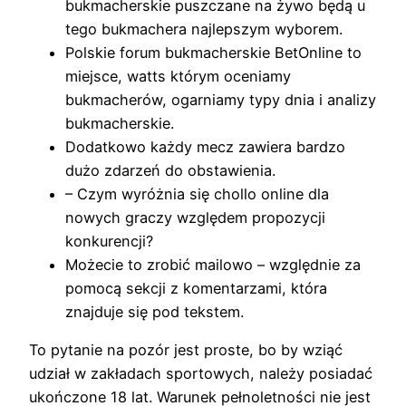
bukmacherskie puszczane na żywo będą u
tego bukmachera najlepszym wyborem.
Polskie forum bukmacherskie BetOnline to
miejsce, watts którym oceniamy
bukmacherów, ogarniamy typy dnia i analizy
bukmacherskie.
Dodatkowo każdy mecz zawiera bardzo
dużo zdarzeń do obstawienia.
– Czym wyróżnia się chollo online dla
nowych graczy względem propozycji
konkurencji?
Możecie to zrobić mailowo – względnie za
pomocą sekcji z komentarzami, która
znajduje się pod tekstem.
To pytanie na pozór jest proste, bo by wziąć
udział w zakładach sportowych, należy posiadać
ukończone 18 lat. Warunek pełnoletności nie jest