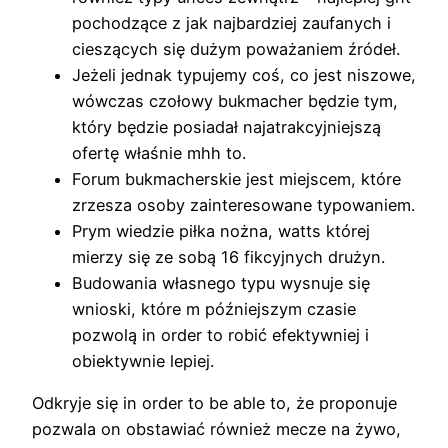
pochodzące z jak najbardziej zaufanych i
cieszących się dużym poważaniem źródeł.
Jeżeli jednak typujemy coś, co jest niszowe,
wówczas czołowy bukmacher będzie tym,
który będzie posiadał najatrakcyjniejszą
ofertę właśnie mhh to.
Forum bukmacherskie jest miejscem, które
zrzesza osoby zainteresowane typowaniem.
Prym wiedzie piłka nożna, watts której
mierzy się ze sobą 16 fikcyjnych drużyn.
Budowania własnego typu wysnuje się
wnioski, które m późniejszym czasie
pozwolą in order to robić efektywniej i
obiektywnie lepiej.
Odkryje się in order to be able to, że proponuje
pozwala on obstawiać również mecze na żywo,