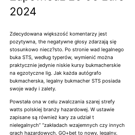
2024
Zdecydowana większość komentarzy jest
pozytywna, the negatywne głosy zdarzają się
stosunkowo niecz?sto. Po stronie wad legalnego
buka STS, według typerów, wymienić można
praktycznie jedynie niskie kursy bukmacherskie
na egzotyczne lig. Jak każda autógrafo
bukmacherska, legalny bukmacher STS posiada
swoje wady i zalety.
Powstała ona w celu zwalczania szarej strefy
watts polskiej branży hazardowej. W ustawie
zapisane są również kary za udział t
nielegalnych” “zakładach wzajemnych czy innych
grach hazardowych. GO+bet to nowy, legalny,