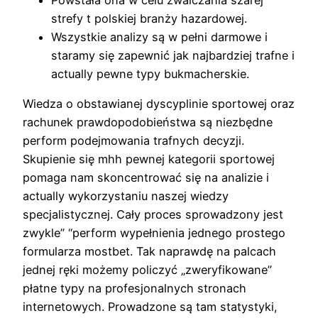
strefy t polskiej branży hazardowej.
Wszystkie analizy są w pełni darmowe i
staramy się zapewnić jak najbardziej trafne i
actually pewne typy bukmacherskie.
Wiedza o obstawianej dyscyplinie sportowej oraz
rachunek prawdopodobieństwa są niezbędne
perform podejmowania trafnych decyzji.
Skupienie się mhh pewnej kategorii sportowej
pomaga nam skoncentrować się na analizie i
actually wykorzystaniu naszej wiedzy
specjalistycznej. Cały proces sprowadzony jest
zwykle” “perform wypełnienia jednego prostego
formularza mostbet. Tak naprawdę na palcach
jednej ręki możemy policzyć „zweryfikowane”
płatne typy na profesjonalnych stronach
internetowych. Prowadzone są tam statystyki,