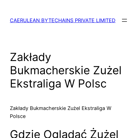
Skip
to
CAERULEAN BYTECHAINS PRIVATE LIMITED
content
Zakłady
Bukmacherskie Zużel
Ekstraliga W Polsc
Zakłady Bukmacherskie Zużel Ekstraliga W
Polsce
Gdzie Oglądać Żużel