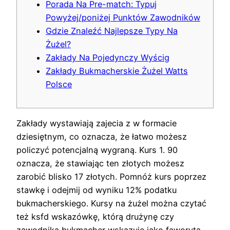
Porada Na Pre-match: Typuj
Powyżej/poniżej Punktów Zawodników
Gdzie Znaleźć Najlepsze Typy Na
Żużel?
Zakłady Na Pojedynczy Wyścig
Zakłady Bukmacherskie Żużel Watts
Polsce
Zakłady wystawiają zajecia z w formacie
dziesiętnym, co oznacza, że łatwo możesz
policzyć potencjalną wygraną. Kurs 1. 90
oznacza, że stawiając ten złotych możesz
zarobić blisko 17 złotych. Pomnóż kurs poprzez
stawkę i odejmij od wyniku 12% podatku
bukmacherskiego. Kursy na żużel można czytać
też ksfd wskazówkę, którą drużynę czy