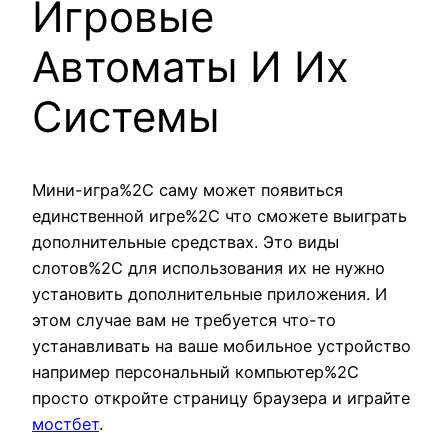
Игровые
Автоматы И Их
Системы
Мини-игра%2C саму может появиться
единственной игре%2C что сможете выиграть
дополнительные средствах. Это виды
слотов%2C для использования их не нужно
установить дополнительные приложения. И
этом случае вам не требуется что-то
устанавливать на ваше мобильное устройство
например персональный компьютер%2C
просто откройте страницу браузера и играйте
мостбет
.