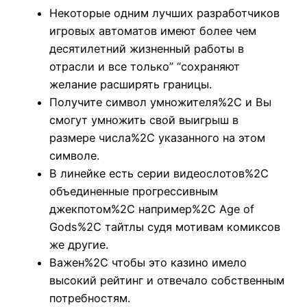
Некоторые одним лучших разработчиков
игровых автоматов имеют более чем
десятилетний жизненный работы в
отрасли и все только” “сохраняют
желание расширять границы.
Получите символ умножителя%2C и Вы
смогут умножить свой выигрыш в
размере числа%2C указанного на этом
символе.
В линейке есть серии видеослотов%2C
объединенные прогрессивным
джекпотом%2C например%2C Age of
Gods%2C тайтлы судя мотивам комиксов
же другие.
Важен%2C чтобы это казино имело
высокий рейтинг и отвечало собственным
потребностям.