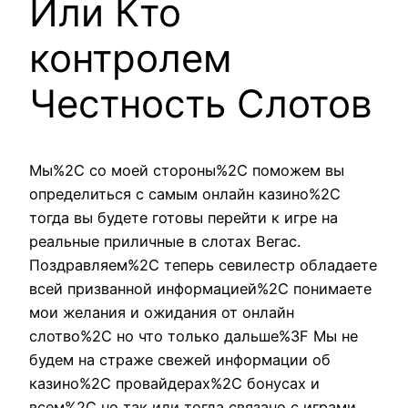
Или Кто
контролем
Честность Слотов
Мы%2C со моей стороны%2C поможем вы
определиться с самым онлайн казино%2C
тогда вы будете готовы перейти к игре на
реальные приличные в слотах Вегас.
Поздравляем%2C теперь севилестр обладаете
всей призванной информацией%2C понимаете
мои желания и ожидания от онлайн
слотво%2C но что только дальше%3F Мы не
будем на страже свежей информации об
казино%2C провайдерах%2C бонусах и
всем%2C но так или тогда связано с играми.