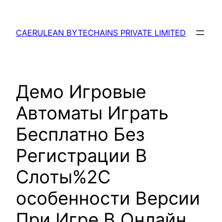
Skip
to
CAERULEAN BYTECHAINS PRIVATE LIMITED
content
Демо Игровые
Автоматы Играть
Бесплатно Без
Регистрации В
Слоты%2C
особенности Версии
При Игре В Онлайн