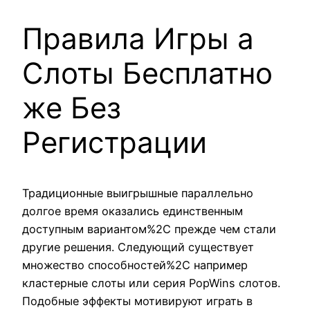
Правила Игры а
Слоты Бесплатно
же Без
Регистрации
Традиционные выигрышные параллельно
долгое время оказались единственным
доступным вариантом%2C прежде чем стали
другие решения. Следующий существует
множество способностей%2C например
кластерные слоты или серия PopWins слотов.
Подобные эффекты мотивируют играть в