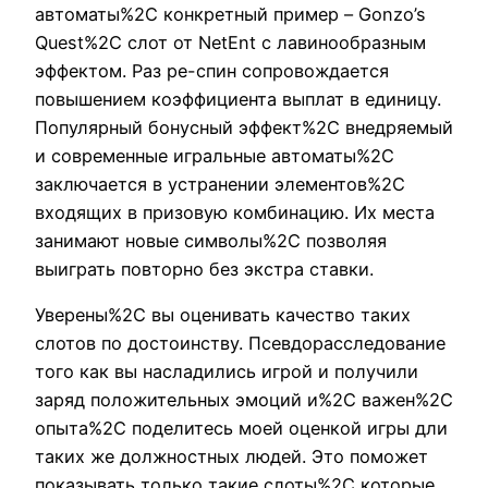
автоматы%2C конкретный пример – Gonzo’s
Quest%2C слот от NetEnt с лавинообразным
эффектом. Раз ре-спин сопровождается
повышением коэффициента выплат в единицу.
Популярный бонусный эффект%2C внедряемый
и современные игральные автоматы%2C
заключается в устранении элементов%2C
входящих в призовую комбинацию. Их места
занимают новые символы%2C позволяя
выиграть повторно без экстра ставки.
Уверены%2C вы оценивать качество таких
слотов по достоинству. Псевдорасследование
того как вы насладились игрой и получили
заряд положительных эмоций и%2C важен%2C
опыта%2C поделитесь моей оценкой игры дли
таких же должностных людей. Это поможет
показывать только такие слоты%2C которые