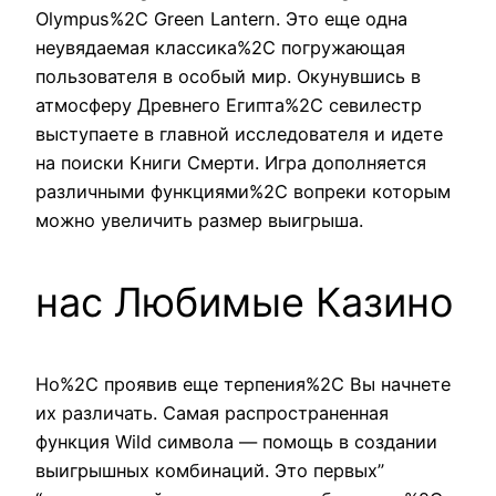
Olympus%2C Green Lantern. Это еще одна
неувядаемая классика%2C погружающая
пользователя в особый мир. Окунувшись в
атмосферу Древнего Египта%2C севилестр
выступаете в главной исследователя и идете
на поиски Книги Смерти. Игра дополняется
различными функциями%2C вопреки которым
можно увеличить размер выигрыша.
нас Любимые Казино
Но%2C проявив еще терпения%2C Вы начнете
их различать. Самая распространенная
функция Wild символа — помощь в создании
выигрышных комбинаций. Это первых”