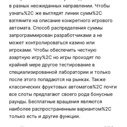
в разных неожиданных направлении. Чтобы
узнать%2C же выглядят линии сумм%2C
взгляните на описание конкретного игрового
автомата. Способ распределения суммы
запрограммирован разработчиками а не
может контролироваться казино или
игроками. Чтобы обеспечить честную
азартную игру%2C но игры проходят по
крайней мере другое тестирование в
специализированной лаборатории и только
после этого попадаются на рынках. Также
классических фруктовых автоматов%2C почти
все слоты предлагают своего рода бонусные
раунды. Бесплатные вращения являются
наиболее распространенным вариантом%2C
только есть и другие функции.