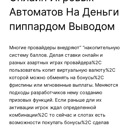
Автоматов На Деньги
пиппардом Выводом
Многие провайдеры внедряют” “накопительную
систему баллов. Делая ставки онлайн и
разных азартных играх провайдера%2C
пользователь копит виртуальную валюту%2C
которой можно обменять на бонусы%2C
фриспины или мгновенные выплаты. Меняются
подходы разработчиков нему созданию
призовых функций. Если раньше дли их
активации игрок ждал определенной
комбинации%2C то сейчас и слотах есть
возможности покупать бонусы%2C сделав