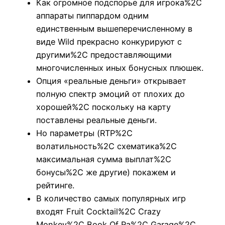
Как огромное подспорье для игрока%2C
аппараты пиппардом одним
единственным вышеперечисленному в
виде Wild прекрасно конкурируют с
другими%2C предоставляющими
многочисленных иных бонусных плюшек.
Опция «реальные деньги» открывает
полную спектр эмоций от плохих до
хорошей%2C поскольку на карту
поставлены реальные деньги.
Но параметры (RTP%2C
волатильность%2C схематика%2C
максимальная сумма выплат%2C
бонусы%2C же другие) покажем и
рейтинге.
В количество самых популярных игр
входят Fruit Cocktail%2C Crazy
Monkey%2C Book Of Ra%2C Garage%2C