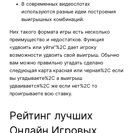
В современных видеослотах
используются разные идеи построения
выигрышных комбинаций.
Них такого формата игры есть несколько
преимущество и недостатков. Функция
«удвоить или уйти”%2C дает игроку
возможности удвоить свой выигрыш. Обычно
вам можно правильно угадать сделано
следующая карта красная или черная%2C если
вы угадываете%2C а выигрыш
удваивается%2C же если нет%2C то
проигрываете всю ставку.
Рейтинг лучших
Онлайн Игровых