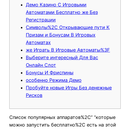
Демо Казино С Игровыми
Автоматами Бесплатно же Без
Регистрации
Символы%2C Открывающие пути К
Призам и Бонусам В Игровых
Автоматах
же Играть В Игровые Автоматы%3F
Выберите интересный Для Вас
Онлайн Слот
Бонусы И Фриспины
особенно Режима Демо
Пробуйте новые Игры Без денежные
Рисков
Список популярных аппаратов%2C” “которые
можно запустить бесплатно%2C есть на этой