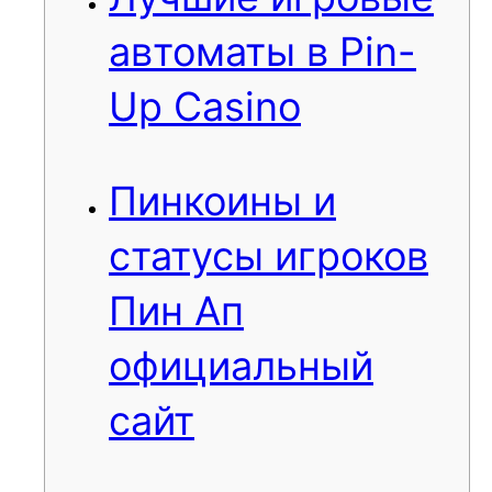
автоматы в Pin-
Up Casino
Пинкоины и
статусы игроков
Пин Ап
официальный
сайт