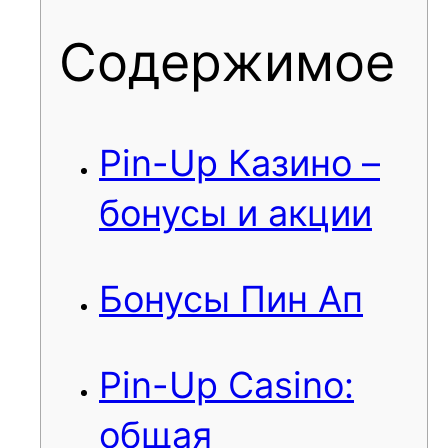
Содержимое
Pin-Up Казино –
бонусы и акции
Бонусы Пин Ап
Pin-Up Casino:
общая