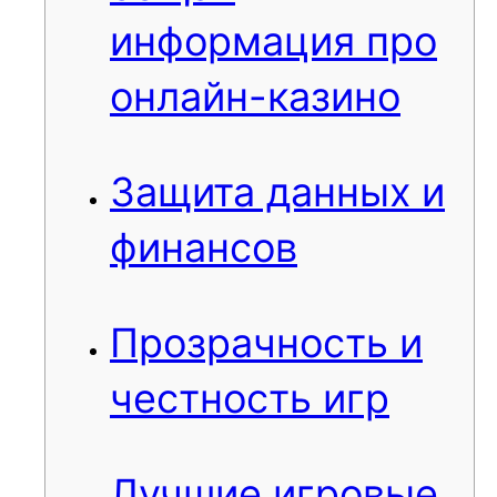
информация про
онлайн-казино
Защита данных и
финансов
Прозрачность и
честность игр
Лучшие игровые