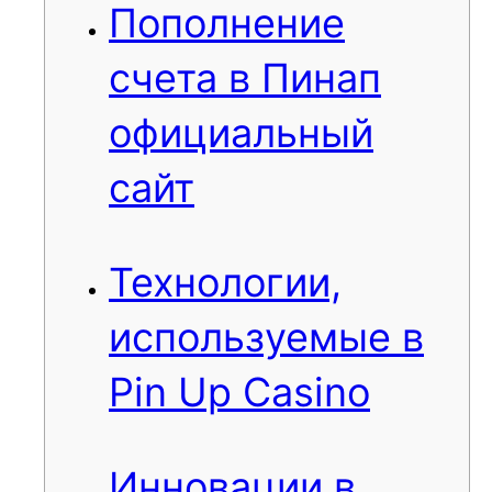
Пополнение
счета в Пинап
официальный
сайт
Технологии,
используемые в
Pin Up Casino
Инновации в