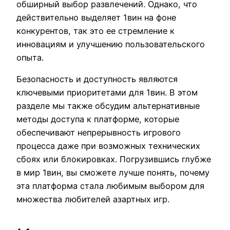
обширный выбор развлечений. Однако, что
действительно выделяет 1вин на фоне
конкурентов, так это ее стремление к
инновациям и улучшению пользовательского
опыта.
Безопасность и доступность являются
ключевыми приоритетами для 1вин. В этом
разделе мы также обсудим альтернативные
методы доступа к платформе, которые
обеспечивают непрерывность игрового
процесса даже при возможных технических
сбоях или блокировках. Погрузившись глубже
в мир 1вин, вы сможете лучше понять, почему
эта платформа стала любимым выбором для
множества любителей азартных игр.