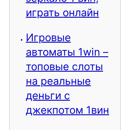
играть онлайн
Игровые
автоматы 1win –
топовые слоты
на реальные
деньги с
джекпотом 1вин