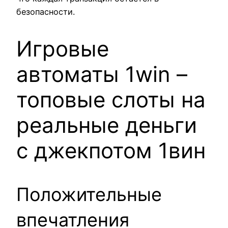
безопасности.
Игровые
автоматы 1win –
топовые слоты на
реальные деньги
с джекпотом 1вин
Положительные
впечатления