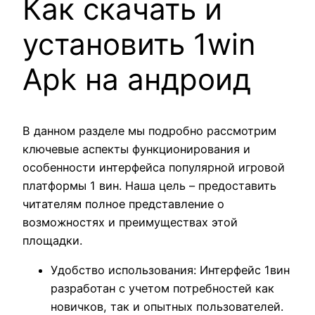
Как скачать и
установить 1win
Apk на андроид
В данном разделе мы подробно рассмотрим
ключевые аспекты функционирования и
особенности интерфейса популярной игровой
платформы 1 вин. Наша цель – предоставить
читателям полное представление о
возможностях и преимуществах этой
площадки.
Удобство использования: Интерфейс 1вин
разработан с учетом потребностей как
новичков, так и опытных пользователей.