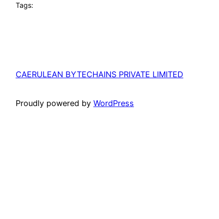
Tags:
CAERULEAN BYTECHAINS PRIVATE LIMITED
Proudly powered by
WordPress