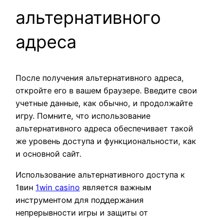
альтернативного
адреса
После получения альтернативного адреса,
откройте его в вашем браузере. Введите свои
учетные данные, как обычно, и продолжайте
игру. Помните, что использование
альтернативного адреса обеспечивает такой
же уровень доступа и функциональности, как
и основной сайт.
Использование альтернативного доступа к
1вин
1win casino
является важным
инструментом для поддержания
непрерывности игры и защиты от