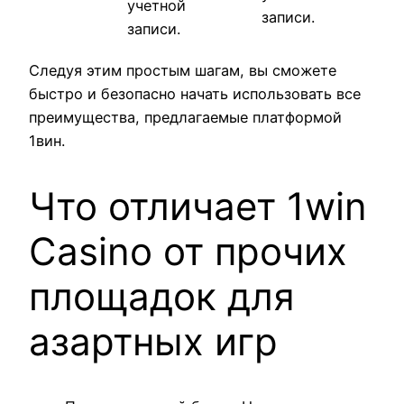
учетной
записи.
записи.
Следуя этим простым шагам, вы сможете
быстро и безопасно начать использовать все
преимущества, предлагаемые платформой
1вин.
Что отличает 1win
Casino от прочих
площадок для
азартных игр