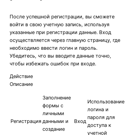
После успешной регистрации, вы сможете
войти в свою учетную запись, используя
указанные при регистрации данные. Вход
осуществляется через главную страницу, где
необходимо ввести логин и пароль.
Убедитесь, что вы вводите данные точно,
чтобы избежать ошибок при входе.
Действие
Описание
Заполнение
Использование
формы с
логина и
личными
пароля для
Регистрация
данными и
Вход
доступа к
создание
учетной