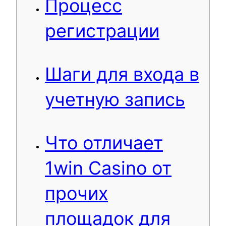
Процесс
регистрации
Шаги для входа в
учетную запись
Что отличает
1win Casino от
прочих
площадок для