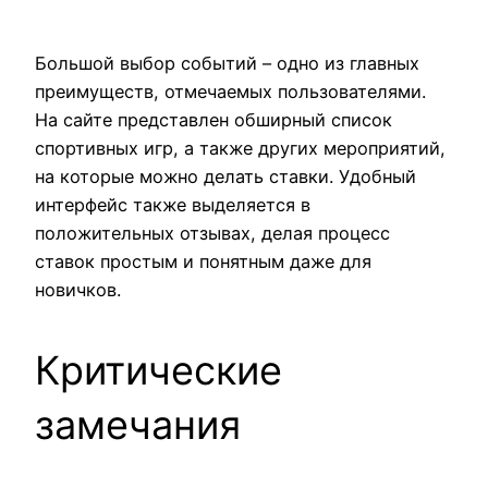
Большой выбор событий – одно из главных
преимуществ, отмечаемых пользователями.
На сайте представлен обширный список
спортивных игр, а также других мероприятий,
на которые можно делать ставки. Удобный
интерфейс также выделяется в
положительных отзывах, делая процесс
ставок простым и понятным даже для
новичков.
Критические
замечания