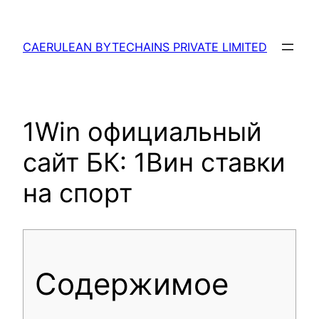
Skip
to
CAERULEAN BYTECHAINS PRIVATE LIMITED
content
1Win официальный
сайт БК: 1Вин ставки
на спорт
Содержимое