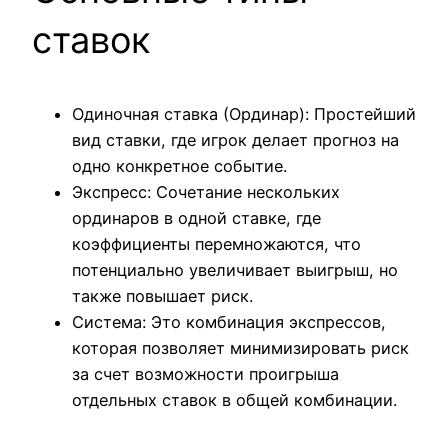
ставок
Одиночная ставка (Ординар): Простейший
вид ставки, где игрок делает прогноз на
одно конкретное событие.
Экспресс: Сочетание нескольких
ординаров в одной ставке, где
коэффициенты перемножаются, что
потенциально увеличивает выигрыш, но
также повышает риск.
Система: Это комбинация экспрессов,
которая позволяет минимизировать риск
за счет возможности проигрыша
отдельных ставок в общей комбинации.