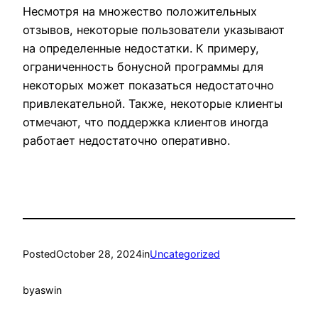
Несмотря на множество положительных
отзывов, некоторые пользователи указывают
на определенные недостатки. К примеру,
ограниченность бонусной программы для
некоторых может показаться недостаточно
привлекательной. Также, некоторые клиенты
отмечают, что поддержка клиентов иногда
работает недостаточно оперативно.
Posted
October 28, 2024
in
Uncategorized
by
aswin