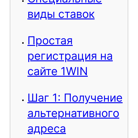
виды ставок
Простая
регистрация на
сайте 1WIN
Шаг 1: Получение
альтернативного
адреса