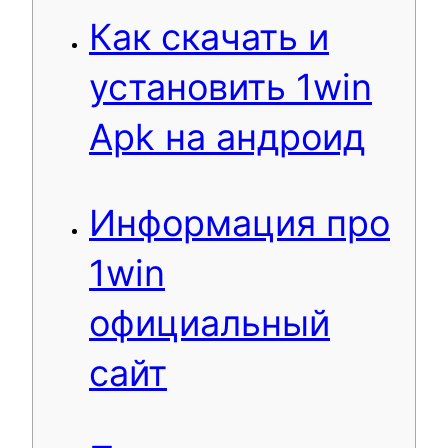
Как скачать и
установить 1win
Apk на андроид
Информация про
1win
официальный
сайт