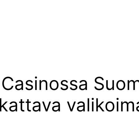
 Casinossa Suo
kattava valikoim