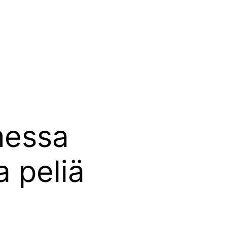
messa
a peliä