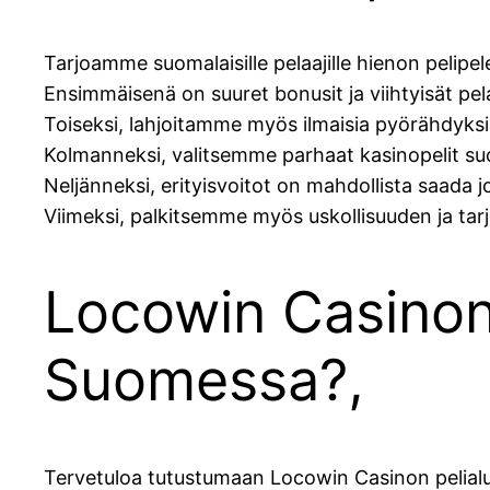
Tarjoamme suomalaisille pelaajille hienon pelip
Ensimmäisenä on suuret bonusit ja viihtyisät pe
Toiseksi, lahjoitamme myös ilmaisia pyörähdyksiä
Kolmanneksi, valitsemme parhaat kasinopelit suo
Neljänneksi, erityisvoitot on mahdollista saada j
Viimeksi, palkitsemme myös uskollisuuden ja tarj
Locowin Casinon 
Suomessa?,
Tervetuloa tutustumaan Locowin Casinon pelial