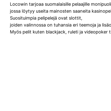
Locowin tarjoaa suomalaisille pelaajille monipuol
jossa löytyy useita mainosten saaneita kasinopel
Suosituimpia pelipelejä ovat slottit,
joiden valinnossa on tuhansia eri teemoja ja lisä
Myös pelit kuten blackjack, ruleti ja videopoker