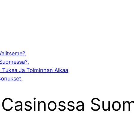
alitseme?,
n Suomessa?,
 Tukea Ja Toiminnan Aikaa,
Bonukset,
 Casinossa Suom