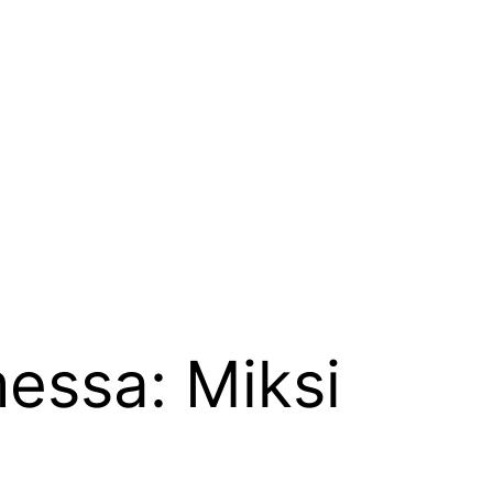
essa: Miksi