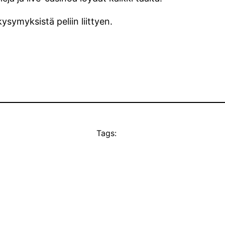
ysymyksistä peliin liittyen.
Tags: