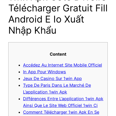
Télécharger Gratuit Fill
Android E Io Xuất
Nhập Khẩu
Content
Accédez Au Internet Site Mobile Officiel
In App Pour Windows
Jeux De Casino Sur 1win App
Type De Paris Dans Le Marché De
L’application 1win Apk
Différences Entre L’application 1win Apk
Ainsi Que Le Site Web Officiel 1win Ci
Comment Télécharger 1win Apk En Se