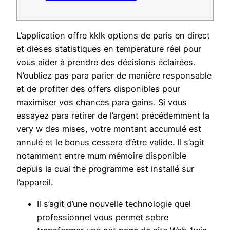
L’application offre kklk options de paris en direct
et dieses statistiques en temperature réel pour
vous aider à prendre des décisions éclairées.
N’oubliez pas para parier de manière responsable
et de profiter des offers disponibles pour
maximiser vos chances para gains. Si vous
essayez para retirer de l’argent précédemment la
very w des mises, votre montant accumulé est
annulé et le bonus cessera d’être valide. Il s’agit
notamment entre mum mémoire disponible
depuis la cual the programme est installé sur
l’appareil.
Il s’agit d’une nouvelle technologie quel
professionnel vous permet sobre