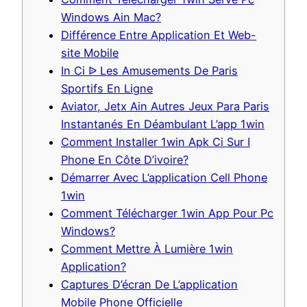
Windows Ain Mac?
Différence Entre Application Et Web-
site Mobile
In Ci ᐉ Les Amusements De Paris
Sportifs En Ligne
Aviator, Jetx Ain Autres Jeux Para Paris
Instantanés En Déambulant L’app 1win
Comment Installer 1win Apk Ci Sur I
Phone En Côte D’ivoire?
Démarrer Avec L’application Cell Phone
1win
Comment Télécharger 1win App Pour Pc
Windows?
Comment Mettre À Lumière 1win
Application?
Captures D’écran De L’application
Mobile Phone Officielle