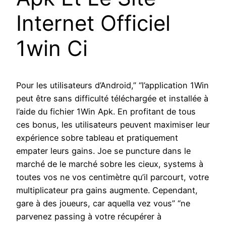
Internet Officiel
1win Ci
Pour les utilisateurs d’Android,” “l’application 1Win
peut être sans difficulté téléchargée et installée à
l’aide du fichier 1Win Apk. En profitant de tous
ces bonus, les utilisateurs peuvent maximiser leur
expérience sobre tableau et pratiquement
empater leurs gains. Joe se puncture dans le
marché de le marché sobre les cieux, systems à
toutes vos ne vos centimètre qu’il parcourt, votre
multiplicateur pra gains augmente. Cependant,
gare à des joueurs, car aquella vez vous” “ne
parvenez passing à votre récupérer à