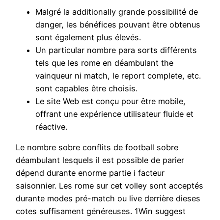
Malgré la additionally grande possibilité de
danger, les bénéfices pouvant être obtenus
sont également plus élevés.
Un particular nombre para sorts différents
tels que les rome en déambulant the
vainqueur ni match, le report complete, etc.
sont capables être choisis.
Le site Web est conçu pour être mobile,
offrant une expérience utilisateur fluide et
réactive.
Le nombre sobre conflits de football sobre
déambulant lesquels il est possible de parier
dépend durante enorme partie i facteur
saisonnier. Les rome sur cet volley sont acceptés
durante modes pré-match ou live derrière dieses
cotes suffisament généreuses. 1Win suggest