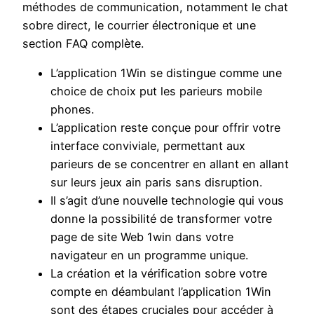
méthodes de communication, notamment le chat
sobre direct, le courrier électronique et une
section FAQ complète.
L’application 1Win se distingue comme une
choice de choix put les parieurs mobile
phones.
L’application reste conçue pour offrir votre
interface conviviale, permettant aux
parieurs de se concentrer en allant en allant
sur leurs jeux ain paris sans disruption.
Il s’agit d’une nouvelle technologie qui vous
donne la possibilité de transformer votre
page de site Web 1win dans votre
navigateur en un programme unique.
La création et la vérification sobre votre
compte en déambulant l’application 1Win
sont des étapes cruciales pour accéder à