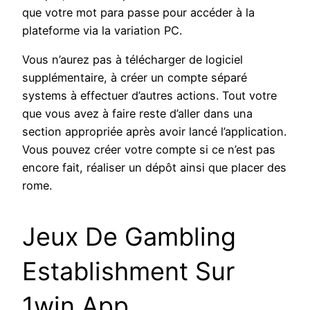
que votre mot para passe pour accéder à la
plateforme via la variation PC.
Vous n’aurez pas à télécharger de logiciel
supplémentaire, à créer un compte séparé
systems à effectuer d’autres actions. Tout votre
que vous avez à faire reste d’aller dans una
section appropriée après avoir lancé l’application.
Vous pouvez créer votre compte si ce n’est pas
encore fait, réaliser un dépôt ainsi que placer des
rome.
Jeux De Gambling
Establishment Sur
1win App