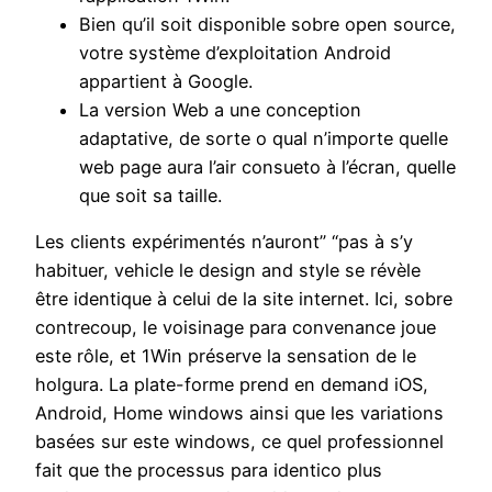
Bien qu’il soit disponible sobre open source,
votre système d’exploitation Android
appartient à Google.
La version Web a une conception
adaptative, de sorte o qual n’importe quelle
web page aura l’air consueto à l’écran, quelle
que soit sa taille.
Les clients expérimentés n’auront” “pas à s’y
habituer, vehicle le design and style se révèle
être identique à celui de la site internet. Ici, sobre
contrecoup, le voisinage para convenance joue
este rôle, et 1Win préserve la sensation de le
holgura. La plate-forme prend en demand iOS,
Android, Home windows ainsi que les variations
basées sur este windows, ce quel professionnel
fait que the processus para identico plus