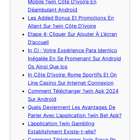
Mobile 1win Côte D’ivoire En
Déambulant Android
Les Added Bonus Et Promotions En
Allant Sur 1win Côte D’ivoire
Etape 4: Cliquer Sur Ajouter À L’écran
D’accueil
In Ci : Votre Expérience Para Identico
Inégalée En Se Promenant Sur Android
Os Ainsi Que Ios
In Côte D’ivoire: Rome Sportifs Et On
Line Casino Sur Internet Connexion
Comment Télécharger 1win Apk 2024
Sur Android
Quels Deviennent Les Avantages De
Parier Avec L’application 1win Bet Apk?
L’application 1win Gambling
Establishment Existe-t-elle?
Comment Télécharger 1win Serve Pc