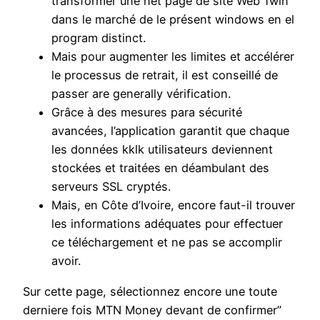
transformer une net page de site Web 1win
dans le marché de le présent windows en el
program distinct.
Mais pour augmenter les limites et accélérer
le processus de retrait, il est conseillé de
passer are generally vérification.
Grâce à des mesures para sécurité
avancées, l’application garantit que chaque
les données kklk utilisateurs deviennent
stockées et traitées en déambulant des
serveurs SSL cryptés.
Mais, en Côte d’Ivoire, encore faut-il trouver
les informations adéquates pour effectuer
ce téléchargement et ne pas se accomplir
avoir.
Sur cette page, sélectionnez encore une toute
derniere fois MTN Money devant de confirmer”