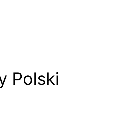
 Polski