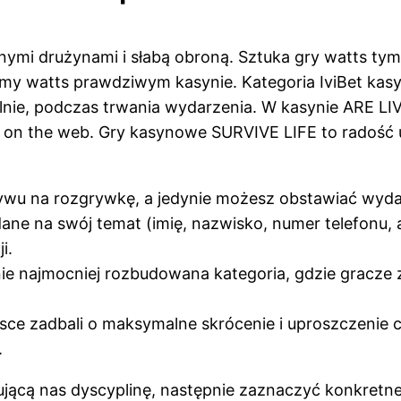
nymi drużynami i słabą obroną. Sztuka gry watts 
amy watts prawdziwym kasynie. Kategoria IviBet ka
lnie, podczas trwania wydarzenia. W kasynie ARE LI
 on the web. Gry kasynowe SURVIVE LIFE to radość un
pływu na rozgrywkę, a jedynie możesz obstawiać wyda
e na swój temat (imię, nazwisko, numer telefonu, ad
i.
ie najmocniej rozbudowana kategoria, gdzie gracze 
ce zadbali o maksymalne skrócenie i uproszczenie całe
.
jącą nas dyscyplinę, następnie zaznaczyć konkretne 