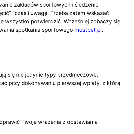
owanie zakładów sportowych i śledzenie
ęcić” “czas i uwagę. Trzeba zatem wskazać
ie wszystko potwierdzić. Wcześniej zobaczy się
powania spotkania sportowego
mostbet pl
.
ują się nie jedynie typy przedmeczowe,
ętać przy dokonywaniu pierwszej wpłaty, z którą
oprawić Twoje wrażenia z obstawiania