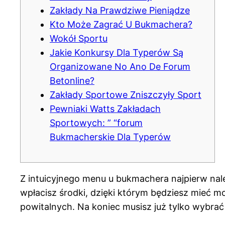
Zakłady Na Prawdziwe Pieniądze
Kto Może Zagrać U Bukmachera?
Wokół Sportu
Jakie Konkursy Dla Typerów Są
Organizowane No Ano De Forum
Betonline?
Zakłady Sportowe Zniszczyły Sport
Pewniaki Watts Zakładach
Sportowych: ” “forum
Bukmacherskie Dla Typerów
Z intuicyjnego menu u bukmachera najpierw nale
wpłacisz środki, dzięki którym będziesz mieć 
powitalnych. Na koniec musisz już tylko wybrać 