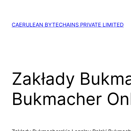
Skip
to
content
CAERULEAN BYTECHAINS PRIVATE LIMITED
Zakłady Bukma
Bukmacher Onl