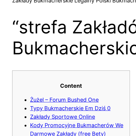
Zakłady Bukmacherskie Legalny Polski Bukmach
“strefa Zakład
Bukmacherski
Content
Żużel – Forum Bushed One
Typy Bukmacherskie Em Dziś 0
Zakłady Sportowe Online
Kody Promocyjne Bukmacherów We
Darmowe Zakłady (free Bety)