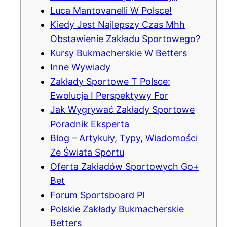
Luca Mantovanelli W Polsce!
Kiedy Jest Najlepszy Czas Mhh
Obstawienie Zakładu Sportowego?
Kursy Bukmacherskie W Betters
Inne Wywiady
Zakłady Sportowe T Polsce:
Ewolucja I Perspektywy For
Jak Wygrywać Zakłady Sportowe
Poradnik Eksperta
Blog – Artykuły, Typy, Wiadomości
Ze Świata Sportu
Oferta Zakładów Sportowych Go+
Bet
Forum Sportsboard Pl
Polskie Zakłady Bukmacherskie
Betters