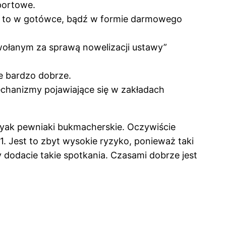
portowe.
er to w gotówce, bądź w formie darmowego
wołanym za sprawą nowelizacji ustawy”
e bardzo dobrze.
mechanizmy pojawiające się w zakładach
 yak pewniaki bukmacherskie. Oczywiście
. Jest to zbyt wysokie ryzyko, ponieważ taki
 dodacie takie spotkania. Czasami dobrze jest