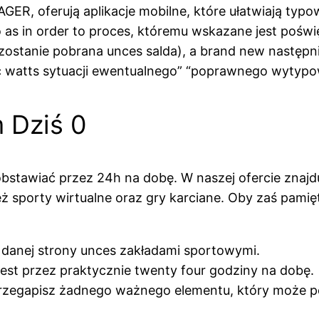
GER, oferują aplikacje mobilne, które ułatwiają typ
s in order to proces, któremu wskazane jest poświ
 zostanie pobrana unces salda), a brand new następn
grać watts sytuacji ewentualnego” “poprawnego wyty
 Dziś 0
bstawiać przez 24h na dobę. W naszej ofercie znajd
eż sporty wirtualne oraz gry karciane. Oby zaś pami
danej strony unces zakładami sportowymi.
st przez praktycznie twenty four godziny na dobę.
 przegapisz żadnego ważnego elementu, który może p