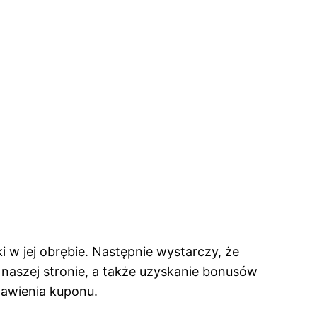
 w jej obrębie. Następnie wystarczy, że
naszej stronie, a także uzyskanie bonusów
tawienia kuponu.