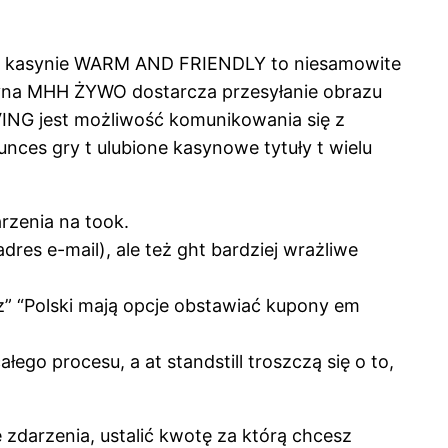
tym kasynie WARM AND FRIENDLY to niesamowite
syna MHH ŻYWO dostarcza przesyłanie obrazu
VING jest możliwość komunikowania się z
ces gry t ulubione kasynowe tytuły t wielu
rzenia na took.
res e-mail), ale też ght bardziej wrażliwe
z” “Polski mają opcje obstawiać kupony em
go procesu, a at standstill troszczą się o to,
zdarzenia, ustalić kwotę za którą chcesz