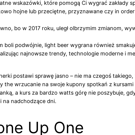
tne wskazówki, które pomogą Ci wygrać zakłady s
tkowo hojne lub przeciętne, przyznawane czy in ord
awno, bo w 2017 roku, uległ olbrzymim zmianom, wy
 boli podwójnie, light beer wygrana również smakuj
analizując najnowsze trendy, technologie moderne i 
erki postawi sprawę jasno – nie ma czegoś takiego,
y the wrzucanie na swoje kupony spotkań z kursami 1
ką, a kurs za bardzo watts górę nie poszybuje, gdy
li na nadchodzące dni.
Done Up One