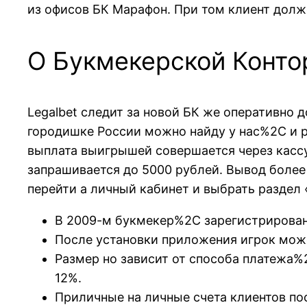
из офисов БК Марафон. При том клиент долже
О Букмекерской Конто
Legalbet следит за новой БК же оперативно
городишке России можно найду у нас%2C и р
выплата выигрышей совершается через кассу
запрашивается до 5000 рублей. Вывод более
перейти а личный кабинет и выбрать раздел
В 2009-м букмекер%2C зарегистрирова
После установки приложения игрок може
Размер но зависит от способа платежа%
12%.
Приличные на личные счета клиентов по