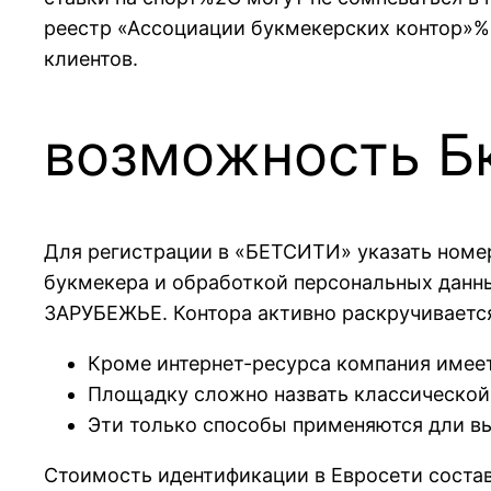
реестр «Ассоциации букмекерских контор»%2
клиентов.
возможность Б
Для регистрации в «БЕТСИТИ» указать номе
букмекера и обработкой персональных данны
ЗАРУБЕЖЬЕ. Контора активно раскручиваетс
Кроме интернет-ресурса компания имее
Площадку сложно назвать классической
Эти только способы применяются дли вы
Стоимость идентификации в Евросети соста