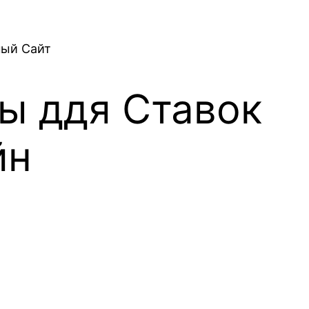
ный Сайт
ы ддя Ставок
йн