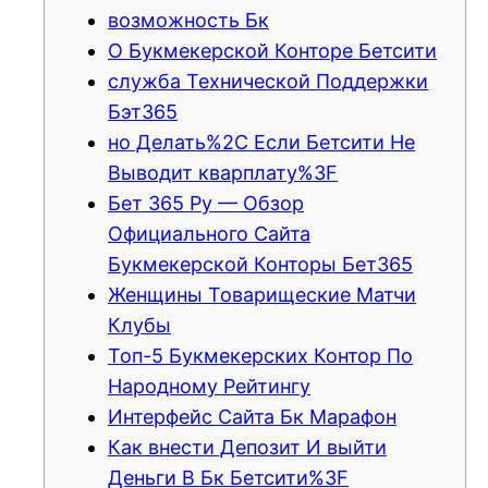
возможность Бк
О Букмекерской Конторе Бетсити
служба Технической Поддержки
Бэт365
но Делать%2C Если Бетсити Не
Выводит кварплату%3F
Бет 365 Ру — Обзор
Официального Сайта
Букмекерской Конторы Бет365
Женщины Товарищеские Матчи
Клубы
Топ-5 Букмекерских Контор По
Народному Рейтингу
Интерфейс Сайта Бк Марафон
Как внести Депозит И выйти
Деньги В Бк Бетсити%3F