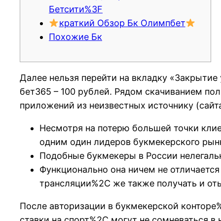
Бетсити%3F
краткий Обзор Бк Олимпбет
Похожие Бк
Далее нельзя перейти на вкладку «Закрытие
бет365 – 100 рублей. Рядом скачиванием по
приложений из неизвестных источнику (сайта
Несмотря на потерю большей точки клие
одним один лидеров букмекерского рын
Подобные букмекеры в России нелегаль
Функционально она ничем не отличается
трансляции%2C же также получать и от
После авторизации в букмекерской конторе%
ставки на спорт%2C могут не сомневаться в