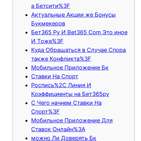
а Бетсити%3F
Актуальные Акции же Бонусы
Букмекеров
Бет365 Ру И Bet365 Com Это иное
И Тоже%3F
Куда Обращаться в Случае Спора
также Конфликта%3F
Мобильное Приложение Бк
Ставки На Спорт
Роспись%2C Линия И
Коэффициенты на Бет365ру
С Чего начнем Ставки На
Спорт%3F
Мобильное Приложение Для
Ставок Онлайн%3A
можно Ли Доверять Бк